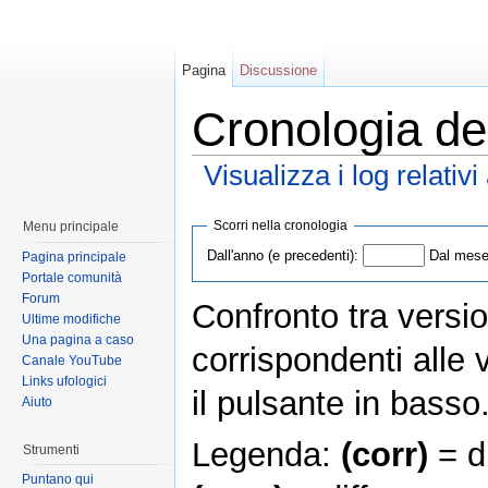
Pagina
Discussione
Cronologia de
Visualizza i log relativ
Scorri nella cronologia
Menu principale
Dall'anno (e precedenti):
Dal mese 
Pagina principale
Portale comunità
Forum
Confronto tra versio
Ultime modifiche
Una pagina a caso
corrispondenti alle 
Canale YouTube
Links ufologici
il pulsante in basso
Aiuto
Legenda:
(corr)
= di
Strumenti
Puntano qui