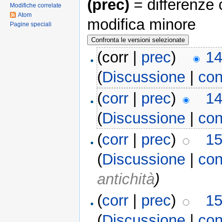
(prec)
= differenze 
Modifiche correlate
Atom
modifica minore
Pagine speciali
(corr |
prec
)
14
(
Discussione
|
con
(
corr
|
prec
)
14
(
Discussione
|
con
(
corr
|
prec
)
15
(
Discussione
|
con
antichità
)
(
corr
|
prec
)
15
(
Discussione
|
con