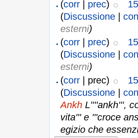
(
corr
|
prec
)
15
(
Discussione
|
con
esterni
)
(
corr
|
prec
)
15
(
Discussione
|
con
esterni
)
(
corr
| prec)
15
(
Discussione
|
con
Ankh
L''''ankh''',
vita''' e '''croce a
egizio che essenz