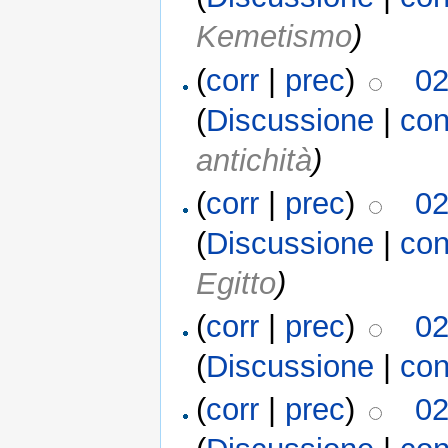
Kemetismo
)
(
corr
|
prec
)
02
(
Discussione
|
con
antichità
)
(
corr
|
prec
)
02
(
Discussione
|
con
Egitto
)
(
corr
|
prec
)
02
(
Discussione
|
con
(
corr
|
prec
)
02